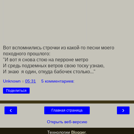
Вот вспомнились строчки из какой-то песни моего
походного прошлого:
"И вот я снова стою на перроне метро
И средь подземных ветров свою тоску узнаю,
И знаю я один, откуда бабочек столько..."
Unknown
в
05:31
5 комментариев:
Поделиться
‹
›
Главная страница
Открыть веб-версию
Технологии
Blogger
.